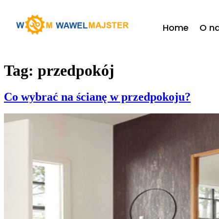
do
treści
Home
O n
Tag:
przedpokój
Co wybrać na ścianę w przedpokoju?