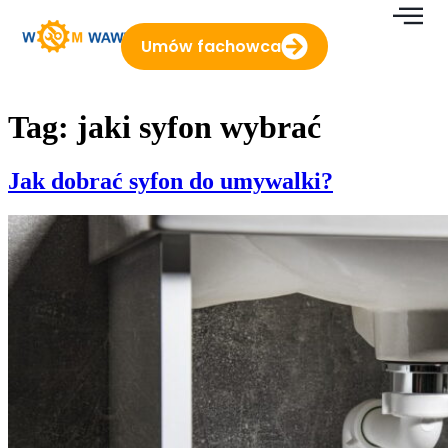
do
treści
Umów fachowca
Tag:
jaki syfon wybrać
Jak dobrać syfon do umywalki?