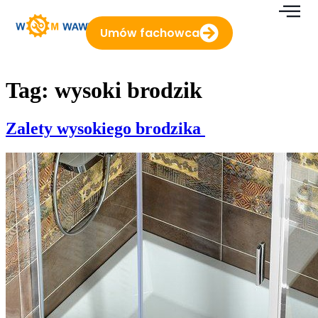
do
treści
Umów fachowca
Tag:
wysoki brodzik
Zalety wysokiego brodzika