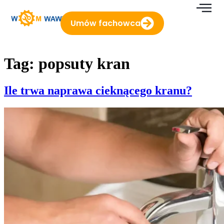
do
treści
Umów fachowca
Tag:
popsuty kran
Ile trwa naprawa cieknącego kranu?