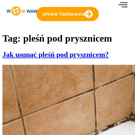
do
treści
Umów fachowca
Tag:
pleśń pod prysznicem
Jak usunąć pleśń pod prysznicem?