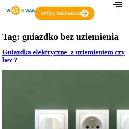
do
treści
Umów fachowca
Tag:
gniazdko bez uziemienia
Gniazdka elektryczne z uziemieniem czy
bez ?