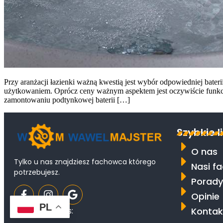
Przy aranżacji łazienki ważną kwestią jest wybór odpowiedniej bate
użytkowaniem. Oprócz ceny ważnym aspektem jest oczywiście funkcjon
zamontowaniu podtynkowej baterii […]
Szybkie l
O nas
Tylko u nas znajdziesz fachowca którego
Nasi f
potrzebujesz.
Porady
Opinie
PL
Kontak
Odwiedziło nas: