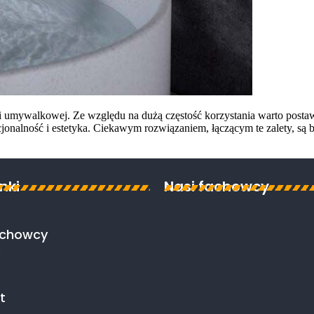
rii umywalkowej. Ze względu na dużą częstość korzystania warto postaw
alność i estetyka. Ciekawym rozwiązaniem, łączącym te zalety, są ba
inki
Nasi fachowcy
achowcy
t