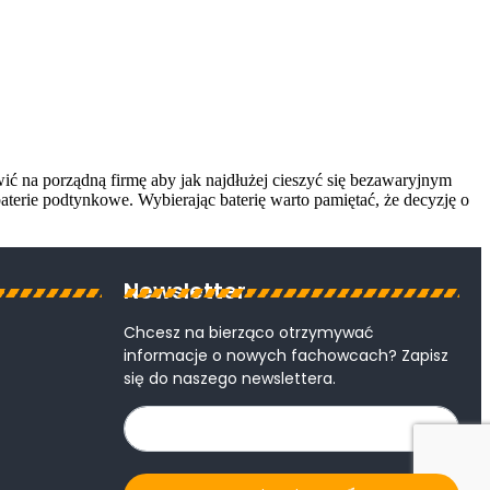
ić na porządną firmę aby jak najdłużej cieszyć się bezawaryjnym
terie podtynkowe. Wybierając baterię warto pamiętać, że decyzję o
Newsletter
Chcesz na bierząco otrzymywać
informacje o nowych fachowcach? Zapisz
się do naszego newslettera.