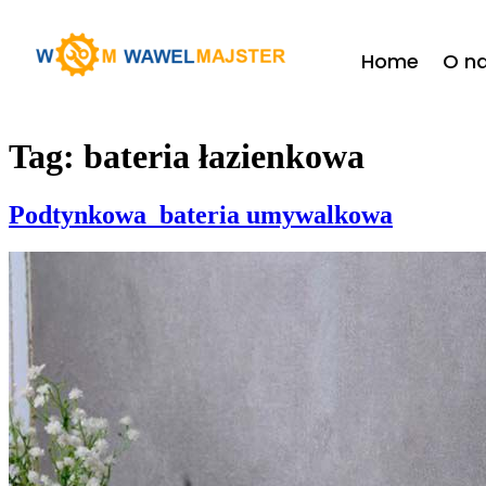
do
treści
Home
O n
Tag:
bateria łazienkowa
Podtynkowa bateria umywalkowa