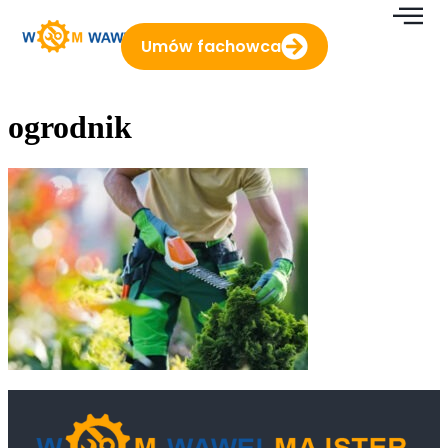
do
treści
Umów fachowca
ogrodnik