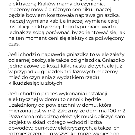
elektryczną Kraków mamy do czynienia,
możemy mówić o różnym cenniku. Inaczej
będzie bowiem kosztowała naprawa gniazdka,
inaczej wymiana kabli, a inaczej wymiana całej
instalacji elektrycznej. Tego typu prace warto
jednak ze sobą porównać, by zorientować się, jak
na ten moment ceni się elektryk za poświęcony
czas.
Jeśli chodzi o naprawdę gniazdka to wiele zależy
od samej osoby, ale także od gniazdka. Gniazdko
jednofazowe to koszt kilkunastu złotych, ale już
w przypadku gniazdek trójfazowych możemy
mieć do czynienia z wydatkiem rzędu
kilkudziesięciu złotych.
Jeśli chodzi o proces wykonania instalacji
elektrycznej w domu to cennik będzie
uzależniony od powierzchni w domu, która
mierzona jest w m2. Załóżmy, że dom ma 100 m2.
Poza samą robocizną elektryk musi doliczyć sam
projekt w skład którego wchodzi liczba
obwodów, punktów elektrycznych, a także ich
rozmieszczenie. To wszystko może wynieść od