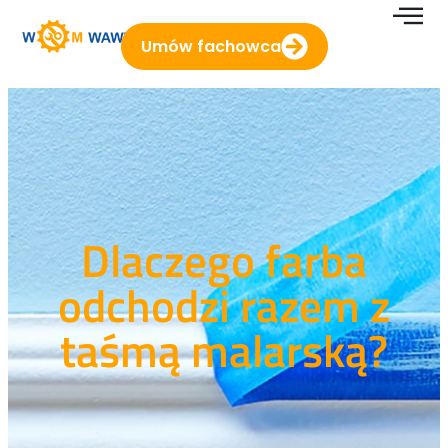
Umów fachowca
Dlaczego farba
odchodzi razem z
taśmą malarską?