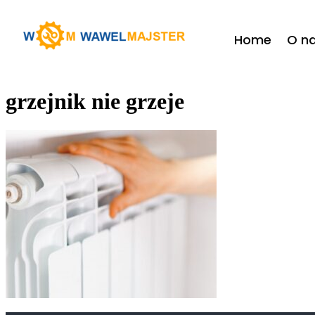
do
treści
Home
O n
grzejnik nie grzeje