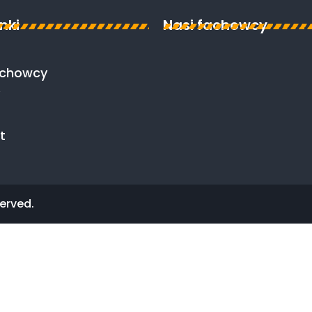
inki
Nasi fachowcy
achowcy
t
erved.