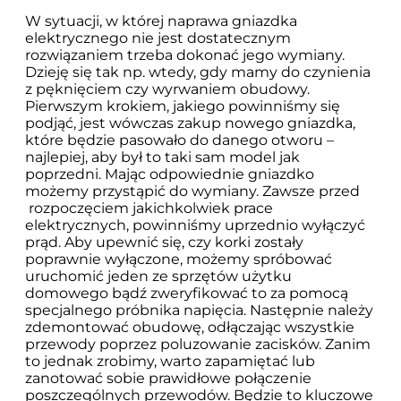
W sytuacji, w której naprawa gniazdka
elektrycznego nie jest dostatecznym
rozwiązaniem trzeba dokonać jego wymiany.
Dzieję się tak np. wtedy, gdy mamy do czynienia
z pęknięciem czy wyrwaniem obudowy.
Pierwszym krokiem, jakiego powinniśmy się
podjąć, jest wówczas zakup nowego gniazdka,
które będzie pasowało do danego otworu –
najlepiej, aby był to taki sam model jak
poprzedni. Mając odpowiednie gniazdko
możemy przystąpić do wymiany. Zawsze przed
rozpoczęciem jakichkolwiek prace
elektrycznych, powinniśmy uprzednio wyłączyć
prąd. Aby upewnić się, czy korki zostały
poprawnie wyłączone, możemy spróbować
uruchomić jeden ze sprzętów użytku
domowego bądź zweryfikować to za pomocą
specjalnego próbnika napięcia. Następnie należy
zdemontować obudowę, odłączając wszystkie
przewody poprzez poluzowanie zacisków. Zanim
to jednak zrobimy, warto zapamiętać lub
zanotować sobie prawidłowe połączenie
poszczególnych przewodów. Będzie to kluczowe