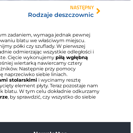
NASTĘPNY
Rodzaje deszczownic
udnym zadaniem, wymaga jednak pewnej
alowaniu blatu we właściwym miejscu.
ijmy półki czy szuflady. W pierwszej
ładnie odmierzając wszystkie odległości i
roste. Cięcie wykonujemy
piłą wgłębną
eśniej wiertarką nawiercamy cztery
ożników. Następnie przy pomocy
ę naprzeciwko siebie liniach.
ami stolarskimi
i wycinamy resztę
cięty element płyty. Teraz pozostaje nam
ztek blatu. W tym celu dokładnie odkurzamy
rze
, by sprawdzić, czy wszystko do siebie