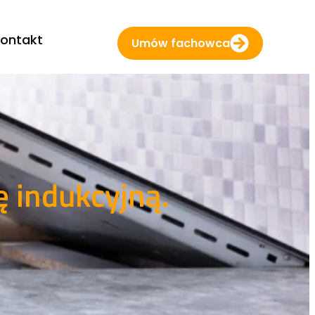
ontakt
Umów fachowca
 indukcyjną.