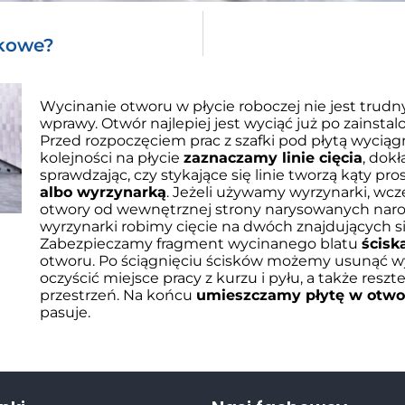
nkowe?
Wycinanie otworu w płycie roboczej nie jest tr
wprawy. Otwór najlepiej jest wyciąć już po zainst
Przed rozpoczęciem prac z szafki pod płytą wyciągn
kolejności na płycie
zaznaczamy linie cięcia
, dok
sprawdzając, czy stykające się linie tworzą kąty p
albo wyrzynarką
. Jeżeli używamy wyrzynarki, wcz
otwory od wewnętrznej strony narysowanych nar
wyrzynarki robimy cięcie na dwóch znajdujących si
Zabezpieczamy fragment wycinanego blatu
ścisk
otworu. Po ściągnięciu ścisków możemy usunąć wy
oczyścić miejsce pracy z kurzu i pyłu, a także res
przestrzeń. Na końcu
umieszczamy płytę w otwo
pasuje.