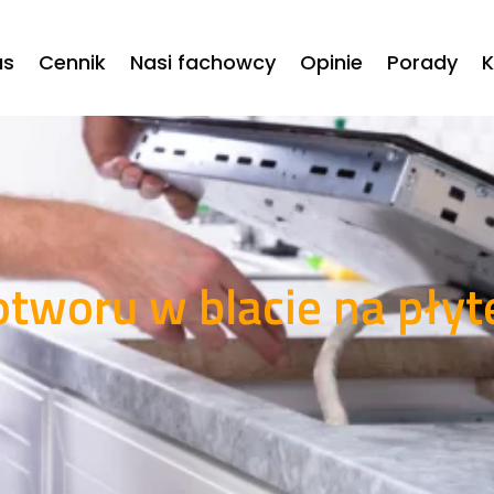
as
Cennik
Nasi fachowcy
Opinie
Porady
K
tworu w blacie na płytę