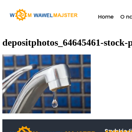
do
treści
Home
O n
depositphotos_64645461-stock-
Szybkie l