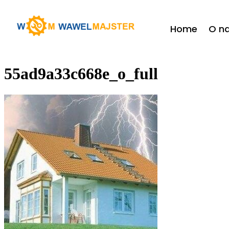
do
treści
Home
O n
55ad9a33c668e_o_full