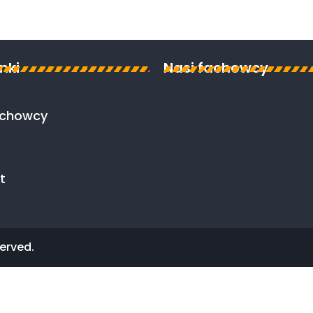
inki
Nasi fachowcy
achowcy
t
erved.