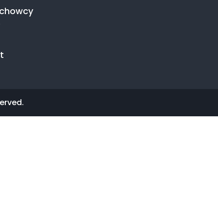
achowcy
t
erved.