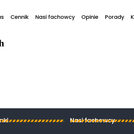
as
Cennik
Nasi fachowcy
Opinie
Porady
K
h
inki
Nasi fachowcy