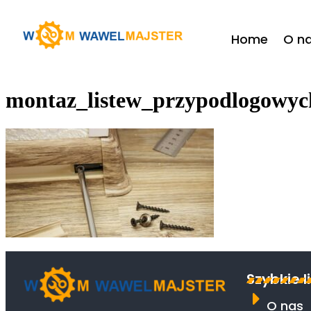
do
treści
Home
O n
montaz_listew_przypodlogowyc
Szybkie l
O nas